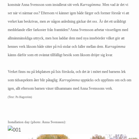
konstnär Anna Svensson som installerat sitt verk
Kurragömma
. Men vad är det vi
ser när vi närmar oss? Eftersom vi känner igen både färger och former förstår vi att
verket kan beskrivas, men av någon anledning gäckar det oss. Är det ett uråldrigt
meddelande eller farkoster från framtiden? Anna Svensson arbetar visserligen med
allmänmänskliga uttryck, men hon laddar dem med nya innebörder vilket gör att
hennes verk liksom både sitter på två stolar och faller mellan dem.
Kurragömma
känns därför som ett oväntat tillfälligt besök som liksom dröjer sig kvar.
Verket finns nu på lekplatsen på Isis förskola, och det är i mötet med barnens lek
som tidsaspekten åter blir påtaglig:
Kurragömma
upptäcks och uppfinns om och om
igen, allt eftersom barnen växer tillsammans med Anna Svenssons verk.
(Text: Po Hagström)
Installation day (photo: Anna Svensson):