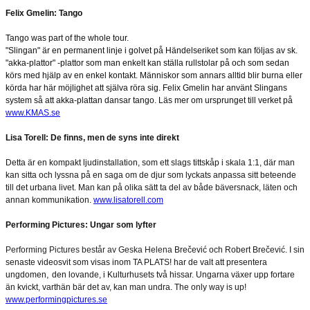
Felix Gmelin: Tango
Tango was part of the whole tour.
"Slingan" är en permanent linje i golvet på Händelseriket som kan följas av sk.
"akka-plattor" -plattor som man enkelt kan ställa rullstolar på och som sedan
körs med hjälp av en enkel kontakt. Människor som annars alltid blir burna eller
körda har här möjlighet att själva röra sig. Felix Gmelin har använt Slingans
system så att akka-plattan dansar tango. Läs mer om ursprunget till verket på
www.KMAS.se
Lisa Torell: De finns, men de syns inte direkt
Detta är en kompakt ljudinstallation, som ett slags tittskåp i skala 1:1, där man
kan sitta och lyssna på en saga om de djur som lyckats anpassa sitt beteende
till det urbana livet. Man kan på olika sätt ta del av både bäversnack, läten och
annan kommunikation.
www.lisatorell.com
Performing Pictures: Ungar som lyfter
Performing Pictures består av Geska Helena
Brečević och Robert Brečević. I sin
senaste videosvit som visas inom TA PLATS! har de valt att presentera
,
ungdomen
den lovande, i Kulturhusets två hissar. Ungarna växer upp fortare
än kvickt, varthän bär det av, kan man undra. The only way is up!
www.performingpictures.se