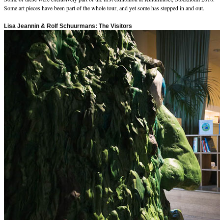
Some art pieces have been part of the whole tour, and yet some has stepped in and out.
Lisa Jeannin & Rolf Schuurmans: The Visitors