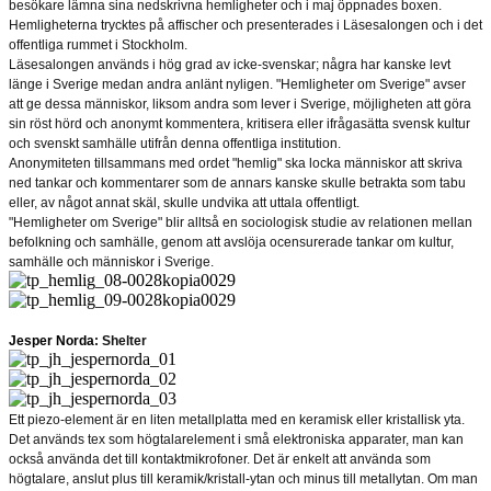
besökare lämna sina nedskrivna hemligheter och i maj öppnades boxen.
Hemligheterna trycktes på affischer och presenterades i Läsesalongen och i det
offentliga rummet i Stockholm.
Läsesalongen används i hög grad av icke-svenskar; några har kanske levt
länge i Sverige medan andra anlänt nyligen. "Hemligheter om Sverige" avser
att ge dessa människor, liksom andra som lever i Sverige, möjligheten att göra
sin röst hörd och anonymt kommentera, kritisera eller ifrågasätta svensk kultur
och svenskt samhälle utifrån denna offentliga institution.
Anonymiteten tillsammans med ordet "hemlig" ska locka människor att skriva
ned tankar och kommentarer som de annars kanske skulle betrakta som tabu
eller, av något annat skäl, skulle undvika att uttala offentligt.
"Hemligheter om Sverige" blir alltså en sociologisk studie av relationen mellan
befolkning och samhälle, genom att avslöja ocensurerade tankar om kultur,
samhälle och människor i Sverige.
Jesper Norda
: Shelter
Ett piezo-element är en liten metallplatta med en keramisk eller kristallisk yta.
Det används tex som högtalarelement i små elektroniska apparater, man kan
också använda det till kontaktmikrofoner. Det är enkelt att använda som
högtalare, anslut plus till keramik/kristall-ytan och minus till metallytan. Om man