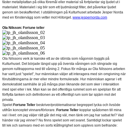
fäster metallplattan på olika föremål eller material så fortplantar sig ljudet ut i
materialet. Materialet i sig blir som ett ljudmässigt filter, det påverkar ljudet
genom sin beskaffenhet. I utställningen på Kulturhuset arbetade Jesper Norda
med en fönstervägg som vetter mot Hötorget.
www.jespernorda.com
Ola Nilsson
: Fortune teller
Ola Nilssons verk är kanske ett av de största som någonsin byggts på
Kulturhuset. Det började längst upp på översta våningen och slingrade sig
genom rulltrapporna ned till våning 2. Fokus för många av Ola Nilssons arbeten
har varit just ”spelet”, hur människan väljer att interagera med sin omgivning när
förutsättningarna är mer eller mindre formulerade. Hur människan agerar i ett
demokratiskt samhälle är på många plan liknande det som sker i interaktion
med spel eller i lek. Man kan se det offentliga rummet som en spelplan för att
förflytta tanken och definitionen av ett offentligt rum som tar spjärn mot det
privata.
Spelet
Fortune Teller
beskriver/problematiserar begreppet lycka och livsöde
utifrån konceptet vinnare/förlorare.
Fortune Teller
kopplar spådomen till mina
val i livet: om jag väljer rätt går det mig väl, men tänk om jag har satsat fel? Vad
händer när jag vinner? Nu finns spelet som vet svaret. Samtidigt lockar spelet
till lek och samvaro med en sorts klåfingrighet som upplevs som befriande: