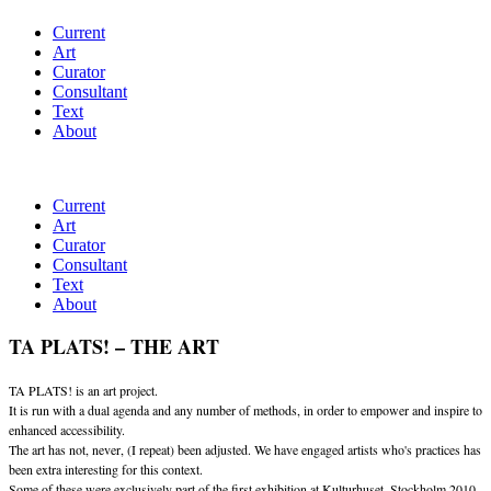
Current
Art
Curator
Consultant
Text
About
Current
Art
Curator
Consultant
Text
About
TA PLATS! – THE ART
TA PLATS! is an art project.
It is run with a dual agenda and any number of methods, in order to empower and inspire to
enhanced accessibility.
The art has not, never, (I repeat) been adjusted. We have engaged artists who's practices has
been extra interesting for this context.
Some of these were exclusively part of the first exhibition at Kulturhuset, Stockholm 2010.