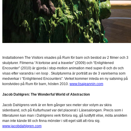
Installationen The Visitors visades på Rum för barn och bestod av 2 filmer och 3
skulpturer. Filmerna “A tortoise and a traveler” (2009) och “Enlightened
Encounter” (2010) är gjorda i stop-motion animation med super-8 och dv och
visas efter varandra i en loop . Skulpturerna är porträtt av de 3 varelserna som
medverkar i “Enlightened Encounters”. Verket kommer inleda en ny satsning på
konstvideo på Rum för barn, hösten 2010.
www.lisajeannin.com
Jacob Dahlgren: The Wonderful World of Abstraction
Jacob Dahlgrens verk är en fem gånger sex meter stor volym av skira
sidenband, och på Kulturhuset var det placerat i Läsesalongen. Precis som i
litteraturen kan man i Dahlgrens verk förlora sig, gå lustfyllt vilse, möta ansikten
man inte kände till och finna mönster i sitt eget sätt att röra sig.
www.jacobdahlgren.com