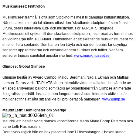
Musikmuseet: Fnittrofon
Musikmuseet framhålls ofta som Stockholms mest tillgängliga kulturinstitution.
När detta kommer på tal nämns oftast den "skrattande skulpturen" som finns i
Lirum, deras interaktiva ljud- och musikrum. För TA PLATS! skapade
Musikmuseet ett syskon till den skrattande skulpturen, inspirerad av formen hos
en violinharpa från 1800-talet. Fnittrofonen är ett skrattande musikinstrument för
en eller flera spelande.Den har en len träyta och när den berörs tar osynliga
sensorer upp rörelserna och omvandlar dem till skratt och fnitter. När flera
sensorer triggas samtidigt uppstår nya ljud.
www.musikmuseet.se
Glimpse: Global Glimpse
Glimpse består av Alvaro Campo, Malou Bergman, Nadja Ekman och Mattias
Larson. Deras verk i TA PLATS! är en interaktiv videoinstallation, bestående av
en specialtillverkad ballong som täcks av projektioner från Glimpse animerade
fotografiska porträtt. Installationen fungerar också som interaktiv aktivitet där
möjlighet finns att låta sitt ansikte bli projicerat på ballongen.
www.glimp.se
Maud&Leth
: Hemligheter om Sverige
Maud&Leth består av de danska konstnärerna Maria Maud Borup Petersen och
Lene Leth Rasmussen.
Deras verk utgick från en box placerad inne i Läsesalongen. I boxen kunde