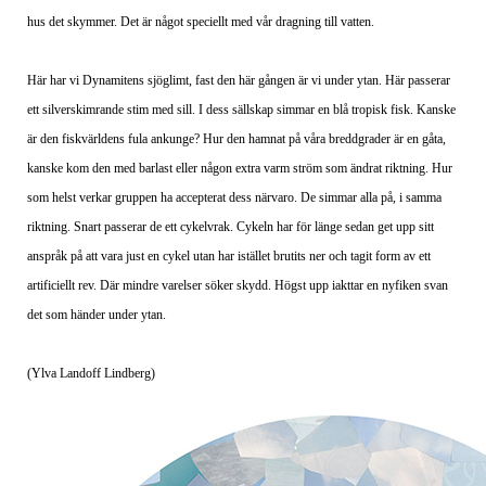
hus det skymmer. Det är något speciellt med vår dragning till vatten.
Här har vi Dynamitens sjöglimt, fast den här gången är vi under ytan. Här passerar
ett silverskimrande stim med sill. I dess sällskap simmar en blå tropisk fisk. Kanske
är den fiskvärldens fula ankunge? Hur den hamnat på våra breddgrader är en gåta,
kanske kom den med barlast eller någon extra varm ström som ändrat riktning. Hur
som helst verkar gruppen ha accepterat dess närvaro. De simmar alla på, i samma
riktning. Snart passerar de ett cykelvrak. Cykeln har för länge sedan get upp sitt
anspråk på att vara just en cykel utan har istället brutits ner och tagit form av ett
artificiellt rev. Där mindre varelser söker skydd. Högst upp iakttar en nyfiken svan
det som händer under ytan.
(Ylva Landoff Lindberg)