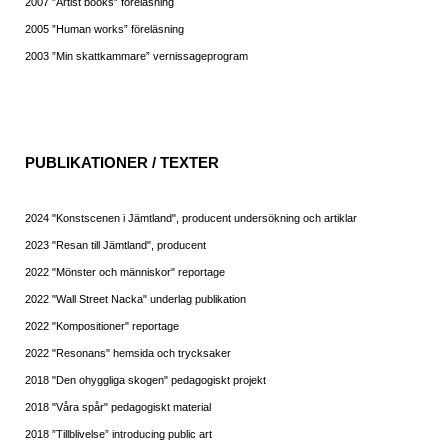
2007 ”Artist books” föreläsning
2005 ”Human works” föreläsning
2003 ”Min skattkammare” vernissageprogram
PUBLIKATIONER / TEXTER
2024 "Konstscenen i Jämtland", producent undersökning och artiklar
2023 "Resan till Jämtland", producent
2022 "Mönster och människor" reportage
2022 "Wall Street Nacka" underlag publikation
2022 "Kompositioner" reportage
2022 "Resonans" hemsida och trycksaker
2018 "Den ohyggliga skogen" pedagogiskt projekt
2018 "Våra spår" pedagogiskt material
2018 ”Tillblivelse” introducing public art