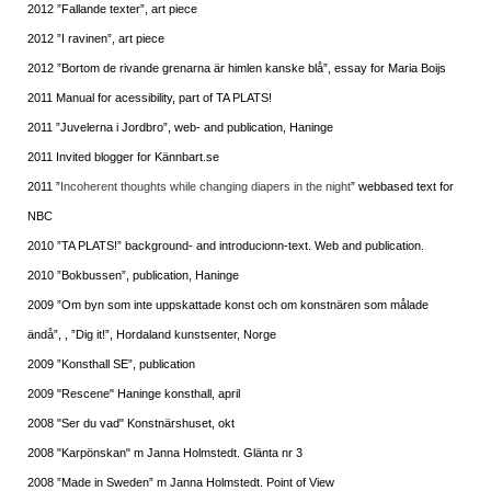
2012 ”Fallande texter”, art piece
2012 ”I ravinen”, art piece
2012 ”Bortom de rivande grenarna är himlen kanske blå”, essay for Maria Boijs
2011 Manual for acessibility, part of TA PLATS!
2011 ”Juvelerna i Jordbro”, web- and publication, Haninge
2011 Invited blogger for Kännbart.se
2011 ”
Incoherent thoughts while changing diapers in the night
” webbased text for
NBC
2010 ”TA PLATS!” background- and introducionn-text. Web and publication.
2010 ”Bokbussen”, publication, Haninge
2009 ”Om byn som inte uppskattade konst och om konstnären som målade
ändå”, , ”Dig it!”, Hordaland kunstsenter, Norge
2009 ”Konsthall SE”, publication
2009 "Rescene" Haninge konsthall, april
2008 "Ser du vad" Konstnärshuset, okt
2008 "Karpönskan" m Janna Holmstedt. Glänta nr 3
2008 ”Made in Sweden” m Janna Holmstedt. Point of View