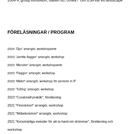
2004 4, group exhibition, Galleri 60, Umeå / "Om USA var eft landscape"
FÖRELÄSNINGAR / PROGRAM
2024 ”Djur” arrangör, workshopserie
2023 ”Jamtlis flaggor” arrangör, workshop
2023 ”Monster” arrangör, workshopserie
2023 ”Flaggor” arrangör, workshop
2023 ”Måleri” arrangör, workshop för seniorer m IF
2023 ”Tufting” arrangör, workshop
2023 "Curatoriell praktik", föreläsning
2021 "Finsnickeri" arrangör, workshop
2021 "Möbelsnickeri" arrangör, workshop
2021 "Konstnärliga metoder för att ta hand om drömmar", föreläsning och
workshop