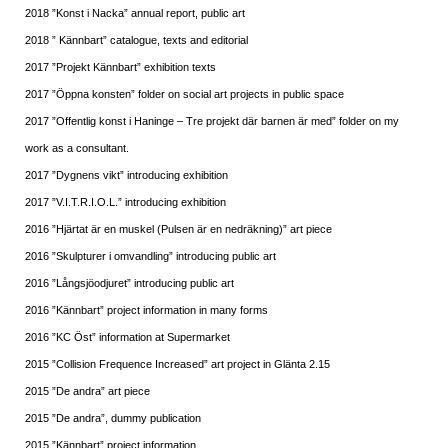
2018 ”Konst i Nacka” annual report, public art
2018 ” Kännbart” catalogue, texts and editorial
2017 ”Projekt Kännbart” exhibition texts
2017 ”Öppna konsten” folder on social art projects in public space
2017 ”Offentlig konst i Haninge – Tre projekt där barnen är med” folder on my
work as a consultant.
2017 ”Dygnens vikt” introducing exhibition
2017 ”V.I.T.R.I.O.L.” introducing exhibition
2016 ”Hjärtat är en muskel (Pulsen är en nedräkning)” art piece
2016 ”Skulpturer i omvandling” introducing public art
2016 ”Långsjöodjuret” introducing public art
2016 ”Kännbart” project information in many forms
2016 ”KC Öst” information at Supermarket
2015 ”Collision Frequence Increased” art project in Glänta 2.15
2015 ”De andra” art piece
2015 ”De andra”, dummy publication
2015 ”Kännbart” project information