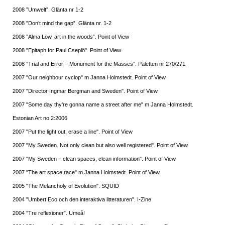
2008 ”Umwelt”. Glänta nr 1-2
2008 ”Don’t mind the gap”. Glänta nr. 1-2
2008 ”Alma Löw, art in the woods”. Point of View
2008 "Epitaph for Paul Cseplö". Point of View
2008 ”Trial and Error – Monument for the Masses”. Paletten nr 270/271
2007 "Our neighbour cyclop" m Janna Holmstedt. Point of View
2007 "Director Ingmar Bergman and Sweden". Point of View
2007 "Some day thy're gonna name a street after me" m Janna Holmstedt.
Estonian Art no 2:2006
2007 "Put the light out, erase a line". Point of View
2007 "My Sweden. Not only clean but also well registered". Point of View
2007 "My Sweden – clean spaces, clean information". Point of View
2007 "The art space race" m Janna Holmstedt. Point of View
2005 "The Melancholy of Evolution". SQUID
2004 ”Umbert Eco och den interaktiva litteraturen”. I-Zine
2004 ”Tre reflexioner”. Umeå!