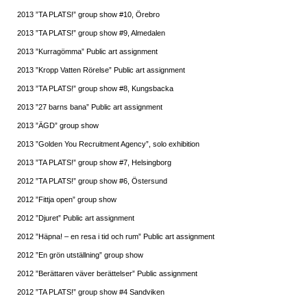
2013 ”TA PLATS!” group show #10, Örebro
2013 ”TA PLATS!” group show #9, Almedalen
2013 ”Kurragömma” Public art assignment
2013 ”Kropp Vatten Rörelse” Public art assignment
2013 ”TA PLATS!” group show #8, Kungsbacka
2013 ”27 barns bana” Public art assignment
2013 ”ÄGD” group show
2013 ”Golden You Recruitment Agency”, solo exhibition
2013 ”TA PLATS!” group show #7, Helsingborg
2012 ”TA PLATS!” group show #6, Östersund
2012 ”Fittja open” group show
2012 ”Djuret” Public art assignment
2012 ”Häpna! – en resa i tid och rum” Public art assignment
2012 ”En grön utställning” group show
2012 ”Berättaren väver berättelser” Public assignment
2012 ”TA PLATS!” group show #4 Sandviken