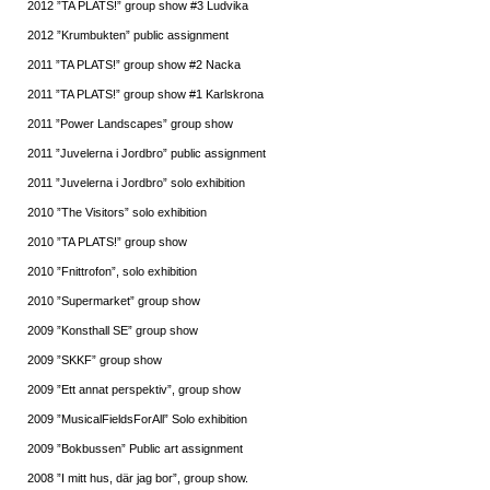
2012 ”TA PLATS!” group show #3 Ludvika
2012 ”Krumbukten” public assignment
2011 ”TA PLATS!” group show #2 Nacka
2011 ”TA PLATS!” group show #1 Karlskrona
2011 ”Power Landscapes” group show
2011 ”Juvelerna i Jordbro” public assignment
2011 ”Juvelerna i Jordbro” solo exhibition
2010 ”The Visitors” solo exhibition
2010 ”TA PLATS!” group show
2010 ”Fnittrofon”, solo exhibition
2010 ”Supermarket” group show
2009 ”Konsthall SE” group show
2009 ”SKKF” group show
2009 ”Ett annat perspektiv”, group show
2009 ”MusicalFieldsForAll” Solo exhibition
2009 ”Bokbussen” Public art assignment
2008 ”I mitt hus, där jag bor”, group show.