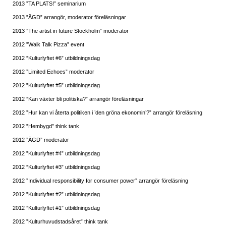
2013 ”TA PLATS!” seminarium
2013 ”ÄGD” arrangör, moderator föreläsningar
2013 ”The artist in future Stockholm” moderator
2012 ”Walk Talk Pizza” event
2012 ”Kulturlyftet #6” utbildningsdag
2012 ”Limited Echoes” moderator
2012 ”Kulturlyftet #5” utbildningsdag
2012 ”Kan växter bli politiska?” arrangör föreläsningar
2012 ”Hur kan vi återta politiken i ’den gröna ekonomin’?” arrangör föreläsning
2012 ”Hembygd” think tank
2012 ”ÄGD” moderator
2012 ”Kulturlyftet #4” utbildningsdag
2012 ”Kulturlyftet #3” utbildningsdag
2012 ”Individual responsibility for consumer power” arrangör föreläsning
2012 ”Kulturlyftet #2” utbildningsdag
2012 ”Kulturlyftet #1” utbildningsdag
2012 ”Kulturhuvudstadsåret” think tank