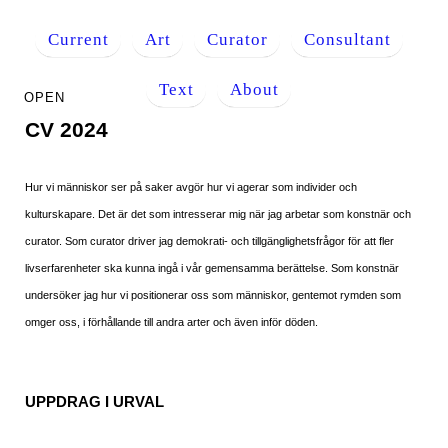
Current
Art
Curator
Consultant
Text
About
CV 2024
Hur vi människor ser på saker avgör hur vi agerar som individer och
kulturskapare. Det är det som intresserar mig när jag arbetar som konstnär och
curator. Som curator driver jag demokrati- och tillgänglighetsfrågor för att fler
livserfarenheter ska kunna ingå i vår gemensamma berättelse. Som konstnär
undersöker jag hur vi positionerar oss som människor, gentemot rymden som
omger oss, i förhållande till andra arter och även inför döden.
UPPDRAG I URVAL