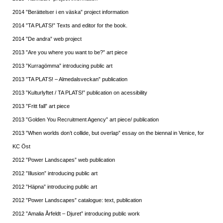
2014 ”Berättelser i en väska” project information
2014 ”TA PLATS!” Texts and editor for the book.
2014 ”De andra” web project
2013 ”Are you where you want to be?” art piece
2013 ”Kurragömma” introducing public art
2013 ”TA PLATS! – Almedalsveckan” publication
2013 ”Kulturlyftet / TA PLATS!” publication on acessibility
2013 ”Fritt fall” art piece
2013 ”Golden You Recruitment Agency” art piece/ publication
2013 ”When worlds don’t collide, but overlap” essay on the biennal in Venice, for
KC Öst
2012 ”Power Landscapes” web publication
2012 ”Illusion” introducing public art
2012 ”Häpna” introducing public art
2012 ”Power Landscapes” catalogue: text, publication
2012 ”Amalia Årfeldt – Djuret” introducing public work