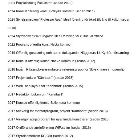
2024 Projektledning Fakulteten (sedan 2020)
2024 Konsult offentlig konst, Botkyrka kommun (sedan 2013)
2024 Styrelsemedlem ”Professor Apa”, ideell förening för ökad tillgång till kultur (sedan
2018)
2024 Styrelsemedlem ”Brogård”, ideell förening för kultur i Jämtland
2022 Program, offentlig konst Nacka kommun
2019 Offentlig gestaltning och barns deltagande, Häggenås-Lit-Kyrkås församling
2018 Konsult offentlig konst, Nacka kommun (sedan 2012)
2018 Ingår i Riksantikvarieämbetets referensgrupp för 3D-skrivare i musemiljö
2017 Projektledare ”Kännbart” (sedan 2015)
2017 Web- och layout för ”Kännbart” (sedan 2015)
2017 Redaktör, boken om ”Kännbart”
2017 Konsult offentlig konst, Sollentuna kommun
2017 Ansvarig för mentorprogram, projekt ”Kännbart” (sedan 2016)
2017 Arrangör ateljéprogram för nyanlända konstnärer (sedan 2016)
2017 Ordförande ateljéförening WIP:sthlm (sedan 2016)
2017 Styrelsemedlem KC Öst (sedan 2012)