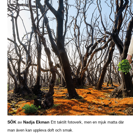
SÖK
av
Nadja Ekman
Ett taktilt fotoverk, men en mjuk matta där
man även kan uppleva doft och smak.